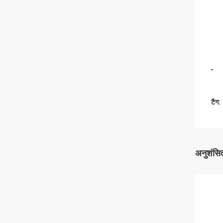
टैग:
अनुशंसित