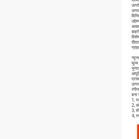
प्र
उत्पत
उत्प
विनिर
उद्द
आकार
बाहर
विशे
दीवार
ग्राह
न्यू
मूल्
भुगता
आपूर्
प्रस
उत्पा
रंगी
बना र
1, स
2, क
3, श
4, स्