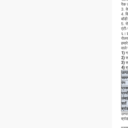
रैक उ
3. क
4.
व
बॉडी
5.
र
एंटी
६।
रोल
हमारे
वाले 
1)
गा
2)
सा
3)
सा
4)
बह
उत्प
सामग
रंग
प्रक
प्रय
लंबा
शर्त
ब्रां
उत्प
ब्रा