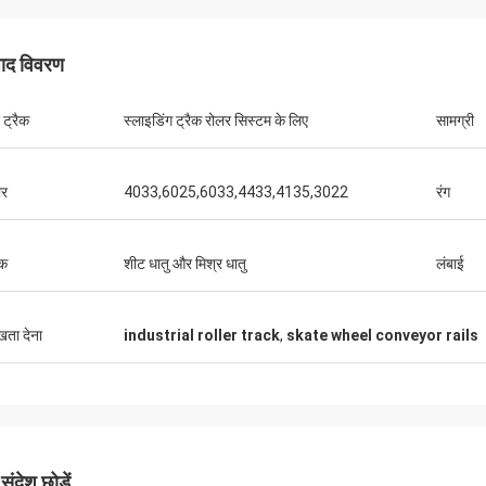
पाद विवरण
 ट्रैक
स्लाइडिंग ट्रैक रोलर सिस्टम के लिए
सामग्री
हूवेई दूरसंचार
 हमेशा शॉप कार्ट और काम की मेज खरीदते हैं। यह
गर्म सेवा कंपनी है
र
4033,6025,6033,4433,4135,3022
रंग
क
शीट धातु और मिश्र धातु
लंबाई
ुखता देना
industrial roller track
,
skate wheel conveyor rails
ंदेश छोड़ें