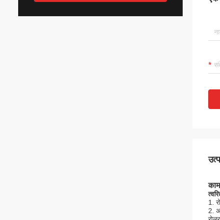
उत्
काम
त्वर
1. र
2. आ
रोलर