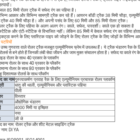
त्पादों।
ेवल 85 मिमी रोलर ट्रैक में सफेद रंग का पहिया है।
िभिन्न आकार और विभिन्न सामग्री ट्रैक कर रहे हैं।
आयरन बॉडी ट्रैक 38 मिमी चौड़ा, एल्यूमी
 ट्रैक 40 मिमी चौड़ा है। और अपनी पसंद के लिए 60 मिमी और 85 मिमी रोलर ट्रैक।
ोलर ट्रैक के लिए पहिया के अलग अलग रंग। काले, सफेद, पारदर्शी। काले एक हो सकता है
-स्टैटिक और एंटी-स्टैटिक से विभाजित नहीं। लेकिन 85 मिमी में केवल सफेद रंग का पहिया होता
इकट्ठा करने के लिए प्लास्टिक पाइप को जोड़ने के लिए रोलर ट्रैक के लिए जोड़ों के विभिन्न आ
र
पटरियों
 उच्च गुणवत्ता वाले रोलर ट्रैक मजबूत एल्यूमीनियम फ्रेम में उपलब्ध हैं। ये ट्रैक भंडारण रैक के
रोलर्स से बने होते हैं जिनकी लंबी सेवा जीवन और जाम मुक्त संचालन होता है। सफेद या काले रंग के 
इड रोलर के साथ 40 प्रकार के प्लाकॉन
मान्य रोलर के साथ 40 प्रकार के प्लैकॉन
मान्य रोलर के साथ 80 प्रकार के प्लैकॉन
ु दिशात्मक रोलर्स के साथ प्लैकॉन
ाद का नाम
गुरुत्वाकर्षण प्रवाह रैक के लिए एल्यूमीनियम प्रचारक रोलर प्लाकॉन
्री
धातु की थाली, एल्यूमीनियम और प्लास्टिक पहिया
पीली
ार
विस्तार
ोग
औद्योगिक भंडारण
ई
4000 मिमी या इच्छित
नया
ड
जी जे
ाद का नाम: रोलर ट्रैक और शीट मेटल साइडिंग ट्रैक
ंड नाम: DI YA