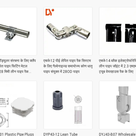
System
ड्यूलर संरचना के लिए क्लैंप
एचजे-12 पीई लेपित पाइप रैक सिस्टम
एचजे-14 ब्लैक इलेक्ट्रोफोरे
पित पाइप फिटिंग मेटल
के लिए गैल्वेनाइज्ड समायोज्य कोण धातु
लीन पाइप जॉइंट में 2.3 एमए
28 मिमी लीन पाइप रैक
पाइप संयुक्त में 28OD पाइप
ट्यूब वेयरहाउस रैक के लिए
े लिए
1 Plastic Pipe Plugs
DYP43-12 Lean Tube
DYJ43-B07 Wholesale