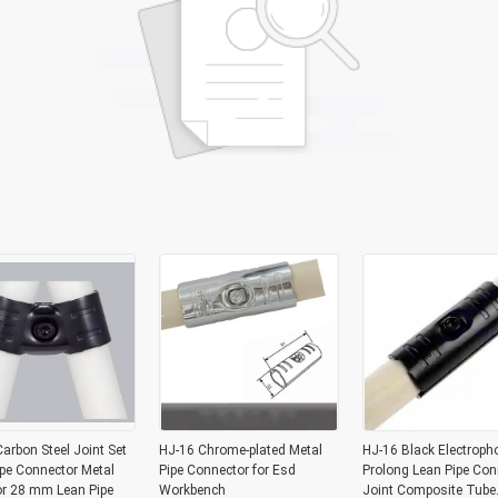
arbon Steel Joint Set
HJ-16 Chrome-plated Metal
HJ-16 Black Electroph
pe Connector Metal
Pipe Connector for Esd
Prolong Lean Pipe Con
or 28 mm Lean Pipe
Workbench
Joint Composite Tube