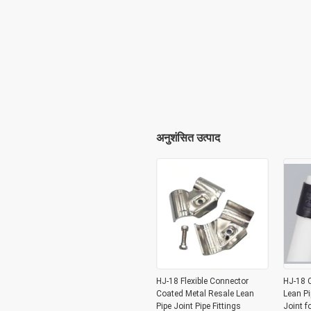
अनुशंसित उत्पाद
HJ-18 Flexible Connector
HJ-18 C
Coated Metal Resale Lean
Lean Pi
Pipe Joint Pipe Fittings
Joint f