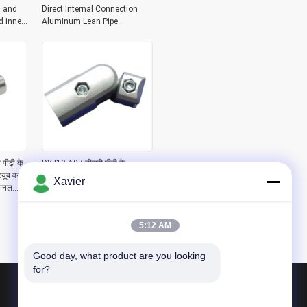
 and
Direct Internal Connection
d inner
Aluminum Lean Pipe
sion
Workbench Aluminum Pipe
Joint
पीढ़ी के
DYJ19-A07 तीसरी पीढ़ी के
्यूब वन
एल्यूमीनियम लीन पाइप असेंबली लाइन
Xavier
्शनल
एक्सेसरीज़ वेयरहाउस एल्यूमीनियम
ट्यूब कनेक्टर 180 डिग्री जॉइंट बाहरी
प्रकार
5:12 AM
Good day, what product are you looking 
for?
उत्पाद