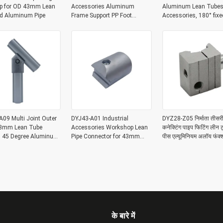
p for OD 43mm Lean
Accessories Aluminum
Aluminum Lean Tubes
nd Aluminum Pipe
Frame Support PP Foot
Accessories, 180° fixe
Connector for Workbench
joint Aluminum Expan
Joints
09 Multi Joint Outer
DYJ43-A01 Industrial
DYZ28-Z05 निर्माता तीसरी 
3mm Lean Tube
Accessories Workshop Lean
कनेक्टिंग पाइप फिटिंग लीन ट
gs 45 Degree Aluminum
Pipe Connector for 43mm
पीस एल्यूमिनियम अलॉय फंक
pe Corner Joint
Lean Tube Aluminum Tube
जॉइंट
Joint Connection
के बारे में