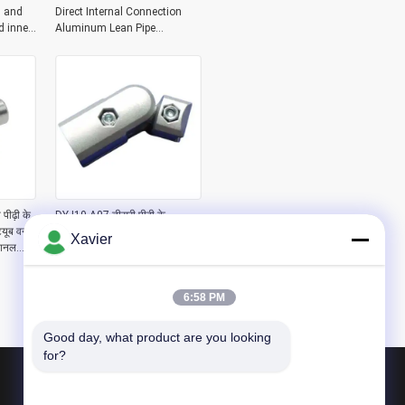
 and
Direct Internal Connection
d inner
Aluminum Lean Pipe
sion
Workbench Aluminum Pipe
Joint
पीढ़ी के
DYJ19-A07 तीसरी पीढ़ी के
्यूब वन
एल्यूमीनियम लीन पाइप असेंबली लाइन
Xavier
्शनल
एक्सेसरीज़ वेयरहाउस एल्यूमीनियम
ट्यूब कनेक्टर 180 डिग्री जॉइंट बाहरी
प्रकार
6:58 PM
Good day, what product are you looking 
for?
उत्पाद