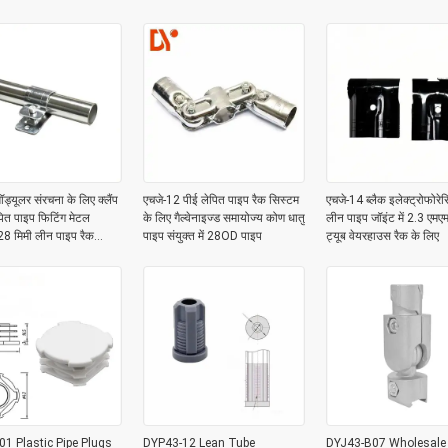
System
ड्यूलर संरचना के लिए क्लैंप
एचजे-12 पीई लेपित पाइप रैक सिस्टम
एचजे-14 ब्लैक इलेक्ट्रोफोरे
पित पाइप फिटिंग मेटल
के लिए गैल्वेनाइज्ड समायोज्य कोण धातु
लीन पाइप जॉइंट में 2.3 एमए
28 मिमी लीन पाइप रैक
पाइप संयुक्त में 28OD पाइप
ट्यूब वेयरहाउस रैक के लिए
े लिए
1 Plastic Pipe Plugs
DYP43-12 Lean Tube
DYJ43-B07 Wholesale