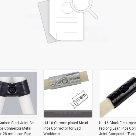
arbon Steel Joint Set
HJ-16 Chrome-plated Metal
HJ-16 Black Electroph
pe Connector Metal
Pipe Connector for Esd
Prolong Lean Pipe Con
or 28 mm Lean Pipe
Workbench
Joint Composite Tube