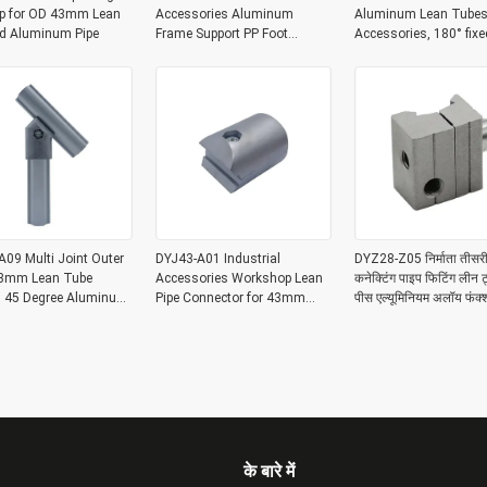
p for OD 43mm Lean
Accessories Aluminum
Aluminum Lean Tubes
nd Aluminum Pipe
Frame Support PP Foot
Accessories, 180° fixe
Connector for Workbench
joint Aluminum Expan
Joints
09 Multi Joint Outer
DYJ43-A01 Industrial
DYZ28-Z05 निर्माता तीसरी 
3mm Lean Tube
Accessories Workshop Lean
कनेक्टिंग पाइप फिटिंग लीन ट
gs 45 Degree Aluminum
Pipe Connector for 43mm
पीस एल्यूमिनियम अलॉय फंक
pe Corner Joint
Lean Tube Aluminum Tube
जॉइंट
Joint Connection
के बारे में