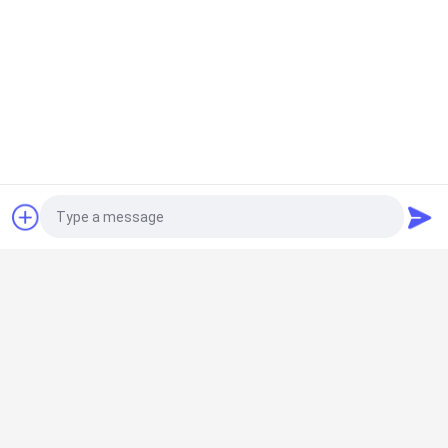
एक बोली का अनुरोध
लोकप्रिय श्रेणियां
सभी
दुबला ट्यूब
दुबला ट्यूब कनेक्टर
Photo
लीन ट्यूब एक्सेसरीज़
प्लेकन रोलर ट्रैक
Video Call
Audio Call
एल्यूमिनियम दुबला पाइप
एल्यूमीनियम पाइप कनेक्टर