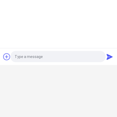
एक बोली का अनुरोध
लोकप्रिय श्रेणियां
सभी
दुबला ट्यूब
दुबला ट्यूब कनेक्टर
Photo
लीन ट्यूब एक्सेसरीज़
प्लेकन रोलर ट्रैक
Video Call
Audio Call
एल्यूमिनियम दुबला पाइप
एल्यूमीनियम पाइप कनेक्टर