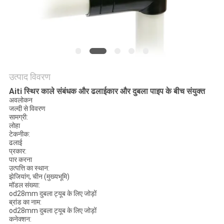
विनती
करे
साइटमैप
उत्पाद विवरण
PRIVACY
Aiti स्थिर काले संबंधक और ढलाईकार और दुबला पाइप के बीच संयुक्त
POLICY
अवलोकन
जल्दी से विवरण
सामग्री:
लोहा
टेकनीक:
ढलाई
प्रकार:
पार करना
उत्पत्ति का स्थान:
झेजियांग, चीन (मुख्यभूमि)
मॉडल संख्या:
od28mm दुबला ट्यूब के लिए जोड़ों
ब्रांड का नाम:
od28mm दुबला ट्यूब के लिए जोड़ों
कनेक्शन: