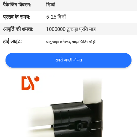
पैकेजिंग विवरण:
डिब्बों
गुणवत्ता
नियंत्रण
प्रसव के समय:
5-25 दिनों
आपूर्ति की क्षमता:
1000000 टुकड़ा प्रति माह
संपर्क
हाई लाइट:
,
धातु पाइप कनेक्टर
पाइप फिटिंग जोड़ों
करें
सबसे अच्छी कीमत
समाचार
मामलों
एक
उद्धरण
की