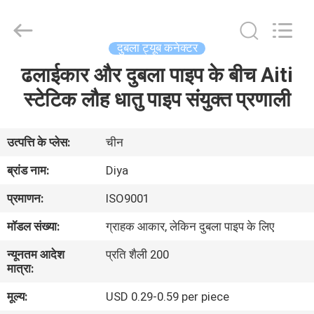
Diya
Industrial
Equipment
Co.,
Ltd..
दुबला ट्यूब कनेक्टर
All
Rights
Reserved.
ढलाईकार और दुबला पाइप के बीच Aiti
घर
स्टेटिक लौह धातु पाइप संयुक्त प्रणाली
उत्पादों
उत्पत्ति के प्लेस:
चीन
हमारे
ब्रांड नाम:
Diya
बारे
प्रमाणन:
ISO9001
में
मॉडल संख्या:
ग्राहक आकार, लेकिन दुबला पाइप के लिए
न्यूनतम आदेश
प्रति शैली 200
कारखाना
मात्रा:
भ्रमण
मूल्य:
USD 0.29-0.59 per piece