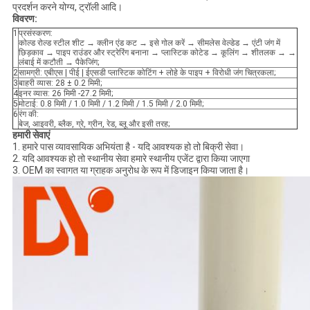
प्रदर्शन करने योग्य, ट्रॉली आदि।
विवरण:
1
प्रसंस्करण:
कोल्ड रोल्ड स्टील शीट → क्लीन एंड कट → इसे गोल करें → सीमलेस वेल्डेड → एंटी जंग में
छिड़काव → पाइप राउंडर और स्ट्रेरिंग बनाना → प्लास्टिक कोटेड → कूलिंग → शीतलक → →
लंबाई में कटौती → पैकेजिंग;
2
सामग्री: एबीएस | पीई | ईएसडी प्लास्टिक कोटिंग + लोहे के पाइप + विरोधी जंग चित्रकला;
3
बाहरी व्यास: 28 ± 0.2 मिमी;
4
इनर व्यास: 26 मिमी -27.2 मिमी;
5
मोटाई: 0.8 मिमी / 1.0 मिमी / 1.2 मिमी / 1.5 मिमी / 2.0 मिमी;
6
रंग की:
बेज, आइवरी, ब्लैक, ग्रे, ग्रीन, रेड, ब्लू और इसी तरह;
हमारी सेवाएं
1. हमारे पास व्यावसायिक अभियंता है - यदि आवश्यक हो तो बिक्री सेवा।
2. यदि आवश्यक हो तो स्थानीय सेवा हमारे स्थानीय एजेंट द्वारा किया जाएगा
3. OEM का स्वागत या ग्राहक अनुरोध के रूप में डिजाइन किया जाता है।