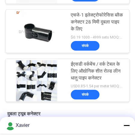
एचजे-1 इलेक्ट्रोफोरेसिस ब्लैक
कनेक्टर 28 मिमी दुबला पाइप
के लिए
$0.19 1000 - 4999 sets MOQ:1000
संपर्क
ईएसडी वर्कबेंच / वर्क टेबल के
लिए औद्योगिक शीत रोल्ड लीन
धातु पाइप कनेक्टर
USD0.85-1.54 per meter MOQ:600 मीटर
संपर्क
दुबला ट्यूब कनेक्टर
Xavier
विरोधी स्थैतिक धातु दुबला ट्यूब कनेक्टर शीत वेल्डेड ISO9001 प्रमाणन