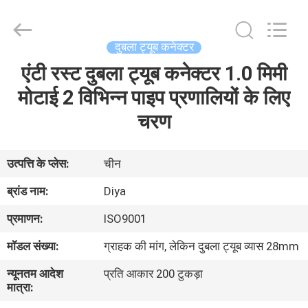
Diya
Industrial
Equipment
Co.,
Ltd..
दुबला ट्यूब कनेक्टर
All
Rights
Reserved.
एंटी रस्ट दुबला ट्यूब कनेक्टर 1.0 मिमी
घर
मोटाई 2 विभिन्न पाइप प्रणालियों के लिए
उत्पादों
चरण
हमारे
उत्पत्ति के प्लेस:
चीन
बारे
ब्रांड नाम:
Diya
में
प्रमाणन:
ISO9001
मॉडल संख्या:
ग्राहक की मांग, लेकिन दुबला ट्यूब व्यास 28mm
कारखाना
न्यूनतम आदेश
प्रति आकार 200 टुकड़ा
भ्रमण
मात्रा: