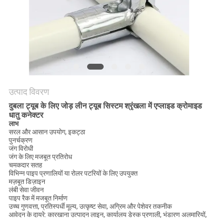
विनती
करे
साइटमैप
PRIVACY
उत्पाद विवरण
POLICY
दुबला ट्यूब के लिए जोड़ लीन ट्यूब सिस्टम श्रृंखला में एप्लाइड क्रोमाइड
धातु कनेक्टर
लाभ
सरल और आसान उपयोग, इकट्ठा
पुनर्चक्रण
जंग विरोधी
जंग के लिए मजबूत प्रतिरोध
चमकदार सतह
विभिन्न पाइप प्रणालियों या रोलर पटरियों के लिए उपयुक्त
मज़बूत डिज़ाइन
लंबी सेवा जीवन
पाइप रैक में मजबूत निर्माण
उच्च गुणवत्ता, प्रतिस्पर्धी मूल्य, उत्कृष्ट सेवा, अग्रिम और पेशेवर तकनीक
आवेदन के दायरे: कारखाना उत्पादन लाइन, कार्यालय डेस्क प्रणाली, भंडारण अलमारियों,