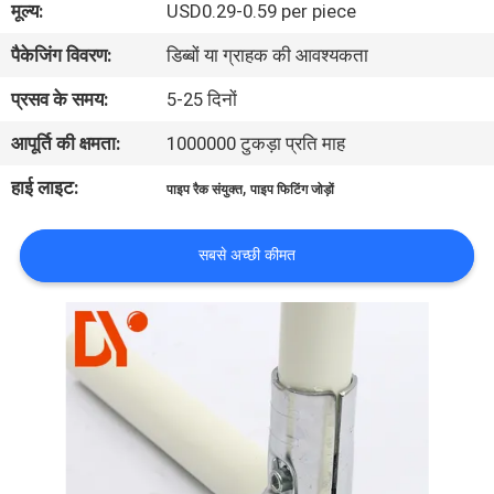
मूल्य:
USD0.29-0.59 per piece
गुणवत्ता
पैकेजिंग विवरण:
डिब्बों या ग्राहक की आवश्यकता
नियंत्रण
प्रसव के समय:
5-25 दिनों
संपर्क
आपूर्ति की क्षमता:
1000000 टुकड़ा प्रति माह
करें
हाई लाइट:
,
पाइप रैक संयुक्त
पाइप फिटिंग जोड़ों
समाचार
सबसे अच्छी कीमत
मामलों
एक
उद्धरण
की