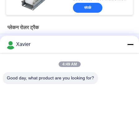
संपर्क
प्लेकन रोलर ट्रैक
पाइप रैक सिस्टम के लिए ठंड वेल्डेड प्लास्टिक रोलर ट्रैक स्टील प्लेट एक्सट्रूज़न
Xavier
पाइप रैक सिस्टम के लिए DY-6033 शीट मेटल फ्रेम पैलेट रोलर ट्रैक
4:49 AM
DY-8533 बढ़ी हुई शीट धातु द्रवित लेख प्लेट के लिए वर्गीकरण क्षेत्र की विधानसभा
लाइन में
Good day, what product are you looking for?
लोकप्रिय श्रेणियां
सभी
दुबला ट्यूब
दुबला ट्यूब कनेक्टर
लीन ट्यूब एक्सेसरीज़
प्लेकन रोलर ट्रैक