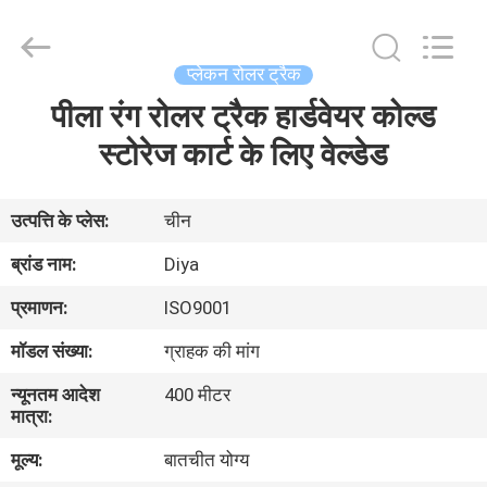
Diya
Industrial
Equipment
Co.,
Ltd..
प्लेकन रोलर ट्रैक
All
Rights
Reserved.
पीला रंग रोलर ट्रैक हार्डवेयर कोल्ड
घर
स्टोरेज कार्ट के लिए वेल्डेड
उत्पादों
उत्पत्ति के प्लेस:
चीन
हमारे
ब्रांड नाम:
Diya
बारे
प्रमाणन:
ISO9001
में
मॉडल संख्या:
ग्राहक की मांग
न्यूनतम आदेश
400 मीटर
कारखाना
मात्रा:
भ्रमण
मूल्य:
बातचीत योग्य