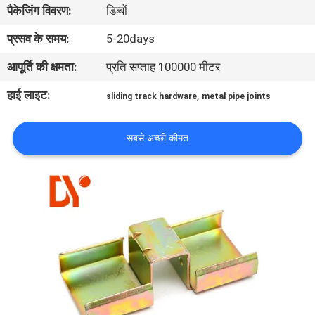
पैकेजिंग विवरण:
डिब्बों
गुणवत्ता
नियंत्रण
प्रसव के समय:
5-20days
आपूर्ति की क्षमता:
प्रति सप्ताह 100000 मीटर
संपर्क
हाई लाइट:
,
sliding track hardware
metal pipe joints
करें
सबसे अच्छी कीमत
समाचार
मामलों
एक
उद्धरण
की