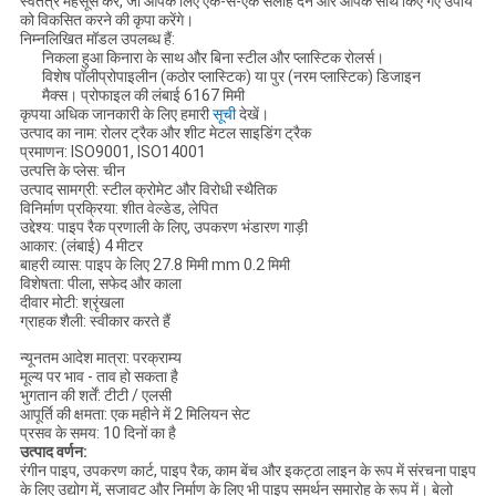
स्वतंत्र महसूस करें, जो आपके लिए एक-से-एक सलाह देने और आपके साथ किए गए उपाय
को विकसित करने की कृपा करेंगे।
निम्नलिखित मॉडल उपलब्ध हैं:
निकला हुआ किनारा के साथ और बिना स्टील और प्लास्टिक रोलर्स।
विशेष पॉलीप्रोपाइलीन (कठोर प्लास्टिक) या पुर (नरम प्लास्टिक) डिजाइन
मैक्स। प्रोफाइल की लंबाई 6167 मिमी
कृपया अधिक जानकारी के लिए हमारी
सूची
देखें।
उत्पाद का नाम: रोलर ट्रैक और शीट मेटल साइडिंग ट्रैक
प्रमाणन: ISO9001, ISO14001
उत्पत्ति के प्लेस: चीन
उत्पाद सामग्री: स्टील क्रोमेट और विरोधी स्थैतिक
विनिर्माण प्रक्रिया: शीत वेल्डेड, लेपित
उद्देश्य: पाइप रैक प्रणाली के लिए, उपकरण भंडारण गाड़ी
आकार: (लंबाई) 4 मीटर
बाहरी व्यास: पाइप के लिए 27.8 मिमी mm 0.2 मिमी
विशेषता: पीला, सफेद और काला
दीवार मोटी: श्रृंखला
ग्राहक शैली: स्वीकार करते हैं
न्यूनतम आदेश मात्रा: परक्राम्य
मूल्य पर भाव - ताव हो सकता है
भुगतान की शर्तें: टीटी / एलसी
आपूर्ति की क्षमता: एक महीने में 2 मिलियन सेट
प्रसव के समय: 10 दिनों का है
उत्पाद वर्णन:
रंगीन पाइप, उपकरण कार्ट, पाइप रैक, काम बेंच और इकट्ठा लाइन के रूप में संरचना पाइप
के लिए उद्योग में, सजावट और निर्माण के लिए भी पाइप समर्थन समारोह के रूप में। बेलो