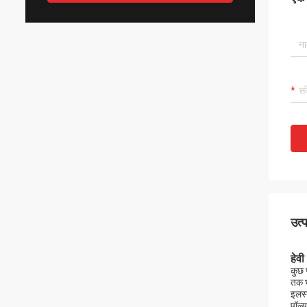
उत्
हेवी
कुछ
तक भ
इलस्
पॉल्