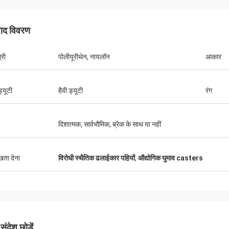
पाद विवरण
्री
पोलीयूरीथेन, नायलॉन
आकार
हूवेई दूरसंचार
 हमेशा शॉप कार्ट और काम की मेज खरीदते हैं। यह
गर्म सेवा कंपनी है
ड्यूटी
हैवी ड्यूटी
रंग
दिशात्मक, सार्वभौमिक, ब्रेक के साथ या नहीं
ुखता देना
विरोधी स्थैतिक ढलाईकार पहियों
,
औद्योगिक घुमाव casters
ंदेश छोड़ें