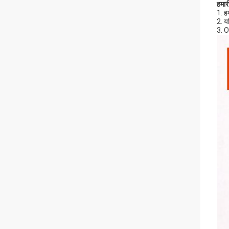
हमारी
1. ह
2. य
3. O