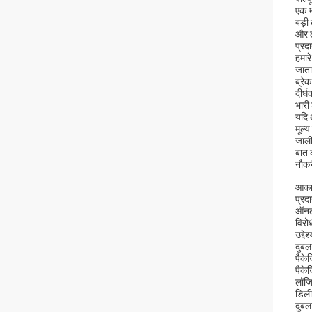
एक भ
बड़ी
और ल
प्रद
हमारे
जाता
ब्रेक
दीर्
भारी
यदि 
मूल्
जाली
बात 
नौकर
आकार
प्रद
ऑनला
विरोध
उद्देश
दुबल
पैके
पैके
लॉजि
डिली
दुबल