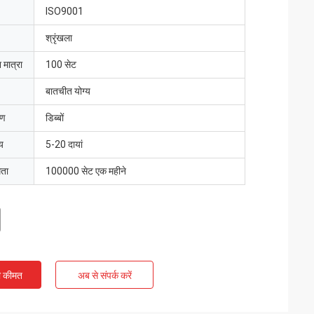
ISO9001
श्रृंखला
 मात्रा
100 सेट
बातचीत योग्य
रण
डिब्बों
य
5-20 दायां
मता
100000 सेट एक महीने
ी कीमत
अब से संपर्क करें