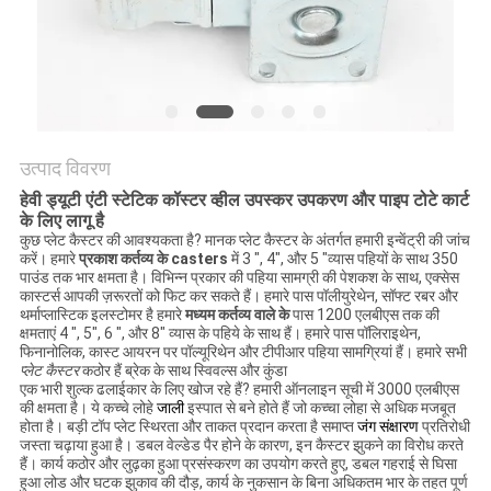
विनती
करे
साइटमैप
उत्पाद विवरण
PRIVACY
हेवी ड्यूटी एंटी स्टेटिक कॉस्टर व्हील उपस्कर उपकरण और पाइप टोटे कार्ट
POLICY
के लिए लागू है
कुछ
प्लेट कैस्टर की
आवश्यकता है? मानक प्लेट कैस्टर के अंतर्गत हमारी इन्वेंट्री की जांच
करें। हमारे
प्रकाश कर्तव्य के
casters
में 3 ", 4", और 5 "व्यास पहियों के साथ 350
पाउंड तक भार क्षमता है। विभिन्न प्रकार की पहिया सामग्री की पेशकश के साथ, एक्सेस
कास्टर्स आपकी ज़रूरतों को फिट कर सकते हैं। हमारे पास पॉलीयुरेथेन, सॉफ्ट रबर और
थर्माप्लास्टिक इलस्टोमर है हमारे
मध्यम कर्तव्य वाले के
पास 1200 एलबीएस तक की
क्षमताएं 4 ", 5", 6 ", और 8" व्यास के पहिये के साथ हैं। हमारे पास पॉलिराइथेन,
फिनानोलिक, कास्ट आयरन पर पॉल्यूरिथेन और टीपीआर पहिया सामग्रियां हैं। हमारे सभी
प्लेट कैस्टर
कठोर हैं ब्रेक के साथ स्विवल्स और कुंडा
एक भारी शुल्क ढलाईकार के लिए खोज रहे हैं? हमारी ऑनलाइन सूची में 3000 एलबीएस
की क्षमता है। ये कच्चे लोहे
जाली
इस्पात से बने होते हैं जो कच्चा लोहा से अधिक मजबूत
होता है। बड़ी टॉप प्लेट स्थिरता और ताकत प्रदान करता है समाप्त
जंग संक्षारण
प्रतिरोधी
जस्ता चढ़ाया हुआ है। डबल वेल्डेड पैर होने के कारण, इन कैस्टर झुकने का विरोध करते
हैं। कार्य कठोर और लुढ़का हुआ प्रसंस्करण का उपयोग करते हुए, डबल गहराई से घिसा
हुआ लोड और घटक झुकाव की दौड़, कार्य के नुकसान के बिना अधिकतम भार के तहत पूर्ण