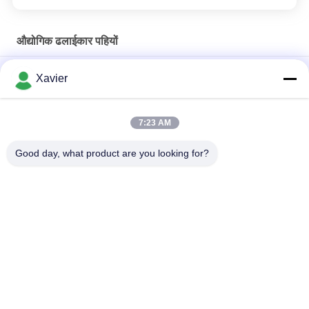
औद्योगिक ढलाईकार पहियों
भारी कर्तव्य नायलॉन 4 इंच कुंडा कतरनी दुबला पाइप उपकरण के लिए सरल डिजाइन
Xavier
चलती उत्पाद के लिए पुश कार्ट ट्रॉली 130mm ऊँचाई के लिए नायलॉन औद्योगिक
कॉस्टर पहियों
7:23 AM
3 इंच हेवी ड्यूटी स्विवेल कास्टर्स, ब्रेक के साथ यूनिवर्सल एंटी स्टेटिक कॉस्टर व्हील्स
Good day, what product are you looking for?
लोकप्रिय श्रेणियां
सभी
दुबला ट्यूब
दुबला ट्यूब कनेक्टर
लीन ट्यूब एक्सेसरीज़
प्लेकन रोलर ट्रैक