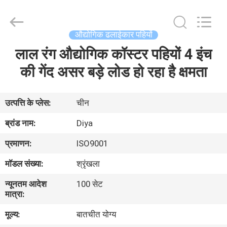
Diya
Industrial
Equipment
Co.,
Ltd..
औद्योगिक ढलाईकार पहियों
All
Rights
Reserved.
लाल रंग औद्योगिक कॉस्टर पहियों 4 इंच
घर
की गेंद असर बड़े लोड हो रहा है क्षमता
उत्पादों
उत्पत्ति के प्लेस:
चीन
हमारे
ब्रांड नाम:
Diya
बारे
प्रमाणन:
ISO9001
में
मॉडल संख्या:
श्रृंखला
न्यूनतम आदेश
100 सेट
कारखाना
मात्रा:
भ्रमण
मूल्य:
बातचीत योग्य