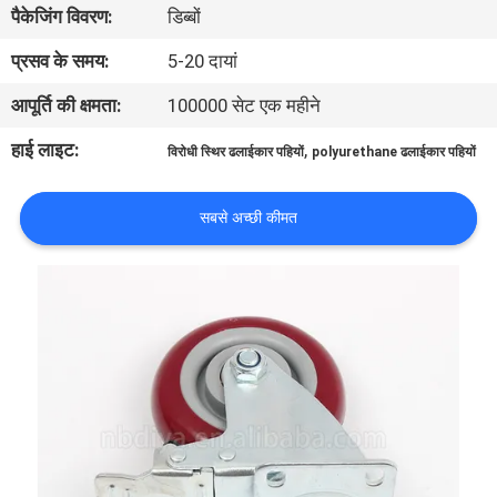
पैकेजिंग विवरण:
डिब्बों
गुणवत्ता
नियंत्रण
प्रसव के समय:
5-20 दायां
आपूर्ति की क्षमता:
100000 सेट एक महीने
संपर्क
हाई लाइट:
,
विरोधी स्थिर ढलाईकार पहियों
polyurethane ढलाईकार पहियों
करें
सबसे अच्छी कीमत
समाचार
मामलों
एक
उद्धरण
की