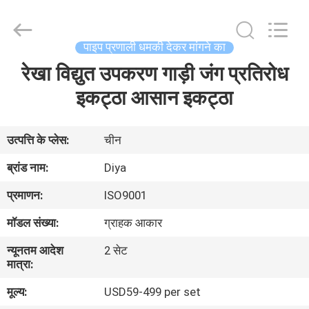
Diya
Industrial
Equipment
Co.,
Ltd..
पाइप प्रणाली धमकी देकर मांगने का
All
Rights
Reserved.
रेखा विद्युत उपकरण गाड़ी जंग प्रतिरोध
घर
इकट्ठा आसान इकट्ठा
उत्पादों
उत्पत्ति के प्लेस:
चीन
हमारे
ब्रांड नाम:
Diya
बारे
प्रमाणन:
ISO9001
में
मॉडल संख्या:
ग्राहक आकार
न्यूनतम आदेश
2 सेट
कारखाना
मात्रा:
भ्रमण
मूल्य:
USD59-499 per set