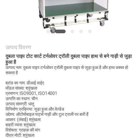
विनती
करे
साइटमैप
उत्पाद विवरण
PRIVACY
दुबला पाइप टोट कार्ट टर्नओवर ट्रॉली दुबला पाइप हाथ से बने गाड़ी से जुड़ा
POLICY
हुआ है
उत्पाद नाम: दुबला पाइप टर्नओवर ट्रॉली दुबला पाइप से जुड़ा हुआ है और हाथ धक्का हो
सकता है
ब्रांड का नाम: डीआई वाईए
मॉडल संख्या: श्रृंखला
प्रमाणन: ISO9001, ISO14001
उत्पत्ति का स्थान: चीन
उत्पाद सामग्री: धातु
विनिर्माण प्रक्रिया: जुड़ा हुआ और वेल्डेड
उद्देश्य: ऑटोमोबाइल पार्ट्स गाड़ी और टूल ट्राली पर बारी हैं
आकार: (लंबाई) श्रृंखला
बाहरी व्यास: श्रृंखला
विशेषता: ग्राहक की मांग
दीवार मोटी: श्रृंखला