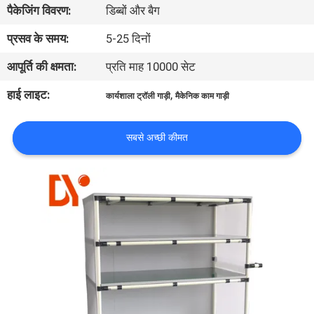
पैकेजिंग विवरण:
डिब्बों और बैग
गुणवत्ता
नियंत्रण
प्रसव के समय:
5-25 दिनों
आपूर्ति की क्षमता:
प्रति माह 10000 सेट
संपर्क
हाई लाइट:
,
कार्यशाला ट्रॉली गाड़ी
मैकेनिक काम गाड़ी
करें
सबसे अच्छी कीमत
समाचार
मामलों
एक
उद्धरण
की