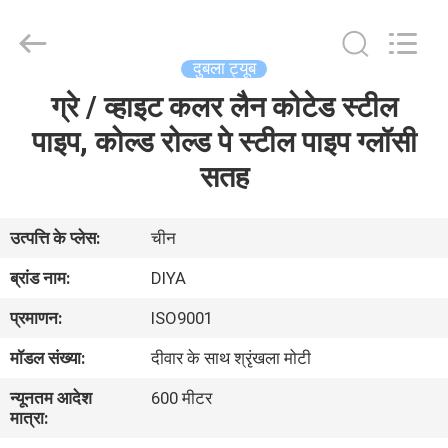
Diya
Industrial
Equipment
Co.,
Ltd..
दुबला ट्यूब
All
Rights
Reserved.
ग्रे / व्हाइट कलर लैन कोटेड स्टील
घर
पाइप, कोल्ड रोल्ड पे स्टील पाइप ग्लॉसी
उत्पादों
सतह
हमारे
उत्पत्ति के प्लेस:
चीन
बारे
ब्रांड नाम:
DIYA
में
प्रमाणन:
ISO9001
मॉडल संख्या:
दीवार के साथ श्रृंखला मोटी
कारखाना
न्यूनतम आदेश
600 मीटर
भ्रमण
मात्रा: