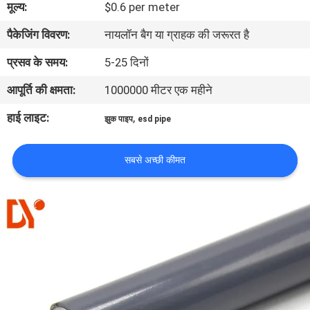
मूल्य:
$0.6 per meter
गुणवत्ता
पैकेजिंग विवरण:
नायलॉन बैग या ग्राहक की जरूरत है
नियंत्रण
प्रसव के समय:
5-25 दिनों
संपर्क
आपूर्ति की क्षमता:
1000000 मीटर एक महीने
करें
हाई लाइट:
,
झुक पाइप
esd pipe
समाचार
सबसे अच्छी कीमत
मामलों
एक
उद्धरण
की