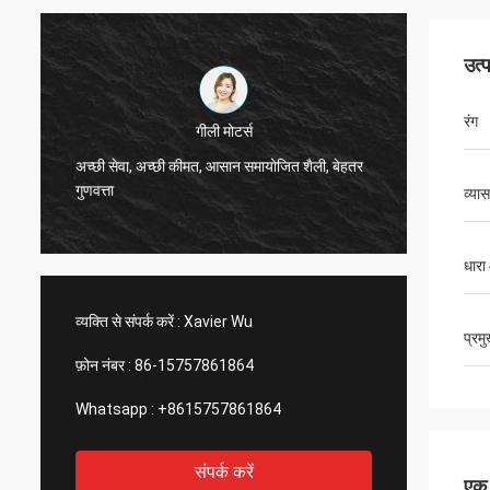
उत्
रंग
Thinh वियतनाम
हाय, जॉनसन, कृपया 12000 मीटर 2808 दुबला ट्यूब,
हां, हम ह
हाथीदांत रंग की व्यवस्था करें।
तेज और गर
व्यास
धारा
व्यक्ति से संपर्क करें :
Xavier Wu
प्रम
फ़ोन नंबर :
86-15757861864
Whatsapp :
+8615757861864
संपर्क करें
एक स