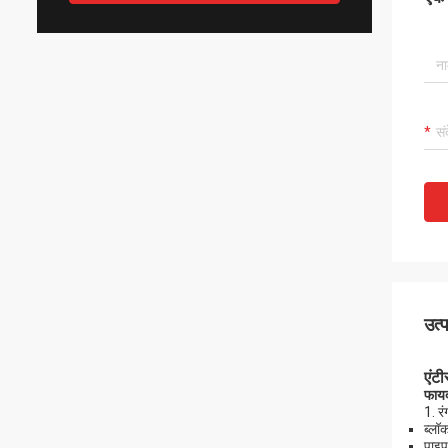
उत्
एंट
फाय
1. र
ब्लॉक
पाइप