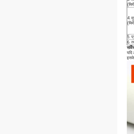
(मिम
4. म
(मिम
5. प
6. त
सर्वि
यदि 
इसके