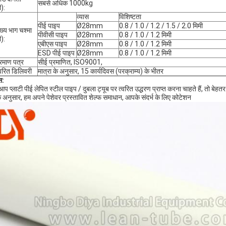
सबसे अधिक 1000kg
ी):
व्यास
विशिष्टता
पीई पाइप
Ø28mm
0.8 / 1.0 / 1.2 / 1.5 / 2.0 मिमी
ुख्य भाग चश्मा
पीवीसी पाइप
Ø28mm
0.8 / 1.0 / 1.2 मिमी
ी):
एबीएस पाइप
Ø28mm
0.8 / 1.0 / 1.2 मिमी
ESD पीई पाइप
Ø28mm
0.8 / 1.0 / 1.2 मिमी
्रमाण पत्र
सीई प्रमाणित, ISO9001,
्वरित डिलिवरी
मात्रा के अनुसार, 15 कार्यदिवस (परक्राम्य) के भीतर
स:
आप प्लाटी पीई लेपित स्टील पाइप / दुबला ट्यूब पर त्वरित उद्धरण प्राप्त करना चाहते हैं, तो ब
 अनुसार, हम अपने पेशेवर प्रस्तावित शेल्फ समाधान, आपके संदर्भ के लिए कोटेशन