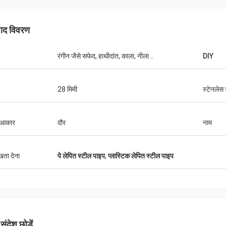
पाद विवरण
रंगीन जैसे सफेद, हाथीदांत, काला, नीला ..
DIY
हूवेई दूरसंचार
मेशा शॉप कार्ट और काम की मेज खरीदते हैं। यह
्म सेवा कंपनी है
28 मिमी
स्टेनलेस 
 आकार
दौर
नाम
ुखता देना
पे लेपित स्टील पाइप
,
प्लास्टिक लेपित स्टील पाइप
ंदेश छोड़ें