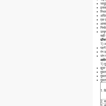
जादु
इसका
स्थि
अधिक
एक ए
आसा
निर्
उत्कृ
सही 
फ़ीच
1) अ
पहने
रंग 
जंग 
आवे
1) द
झुक 
दुबल
दुबल
दुबल
1. व
2. स
3. ल