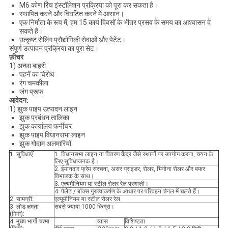
M6 कोण रिंच इंस्टॉलेशन प्रक्रिया को पूरा कर सकता है।
स्थापित करने और विघटित करने में आसान।
एक निर्माता के रूप में, हम 15 कार्य दिवसों के भीतर प्रसव के समय का आश्वासन दे
सकते हैं।
उत्कृष्ट रोलिंग प्रौद्योगिकी सेवाओं और पेटेंट।
संपूर्ण उत्पादन प्रक्रिया का पूरा सेट।
फ़ीचर
1) अच्छा बाहरी
पहनें का विरोध
रंग चमकीला
जंग प्रूफ
आवेदन:
1) झुक पाइप उत्पादन लाइन
झुक प्रबंधन तालिका
झुक कार्यालय फर्नीचर
झुक पाइप विधानसभा लाइन
झुक गोदाम अलमारियों
1. सुविधाएँ
1. विधानसभा लाइन या वितरण केंद्र जैसे स्थानों पर उपयोग करना, चयन के
लिए सुविधाजनक है।
2. ईमानदार फ्रेम संरचना, असर ग्राइंडर, रोलर, भिगोना रोलर और बफर
विभाजक के साथ।
3. एल्यूमीनियम या स्टील रोलर रेल प्रणाली।
4. पैलेट / बॉक्स गुरुत्वाकर्षण के आधार पर परिवहन चैनल में चलते हैं।
2. सामग्री:
एल्यूमीनियम या स्टील रोलर रेल
3. लोड क्षमता
सबसे ज्यादा 1000 किग्रा।
(मिमी):
4. मुख्य भागों चश्मा
व्यास
विशिष्टता