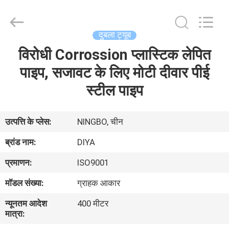
Diya
Industrial
Equipment
Co.,
Ltd..
दुबला ट्यूब
All
Rights
Reserved.
विरोधी Corrossion प्लास्टिक लेपित
घर
पाइप, सजावट के लिए मोटी दीवार पीई
उत्पादों
स्टील पाइप
हमारे
उत्पत्ति के प्लेस:
NINGBO, चीन
बारे
ब्रांड नाम:
DIYA
में
प्रमाणन:
ISO9001
मॉडल संख्या:
ग्राहक आकार
कारखाना
न्यूनतम आदेश
400 मीटर
भ्रमण
मात्रा: