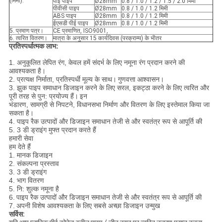
(मिमी):
पीई पाइप
Ø28mm
0.8 / 1.0 / 1.2 / 1.5 / 2.0 मिमी
पीवीसी पाइप
Ø28mm
0.8 / 1.0 / 1.2 मिमी
ABS पाइप
Ø28mm
0.8 / 1.0 / 1.2 मिमी
ईएसडी पीई पाइप
Ø28mm
0.8 / 1.0 / 1.2 मिमी
5. प्रमाण पत्र।
CE प्रमाणित, ISO9001,
6. त्वरित वितरण।
मात्रा के अनुसार 15 कार्यदिवस (परक्राम्य) के भीतर
प्रतिस्पर्धात्मक लाभ:
1. अनुकूलित लेपित रंग, केवल हमें संदर्भ के लिए नमूना रंग प्रदान करने की
आवश्यकता है।
2. प्रत्यक्ष निर्माता, प्रतिस्पर्धी मूल्य के साथ।
गुणवत्ता आश्वासन।
3. झुक पाइप समाधान डिजाइन करने के लिए सरल, इकट्ठा करने के लिए त्वरित और
पूरी तरह से पुन: प्रयोज्य हैं।
इन
भंडारण, सामग्री से निपटने, विधानसभा निर्माण और वितरण के लिए इस्तेमाल किया जा
सकता है।
4. पाइप रैक उत्पादों और डिजाइन समाधान तेजी से और स्वतंत्र रूप से आपूर्ति की
5. 3 डी ड्राइंग मुफ्त प्रदान करते हैं
हमारी सेवा
हम देते हैं
1. मानक डिजाइन
2. संकल्पना प्रस्ताव
3. 3 डी ड्राइंग
4. भाग वितरण
5. नि: शुल्क नमूना है
6.
पाइप रैक उत्पादों और डिजाइन समाधान तेजी से और स्वतंत्र रूप से आपूर्ति की
7.
अपनी विशेष आवश्यकता के लिए सबसे अच्छा डिजाइन उन्मुख
सर्विस: