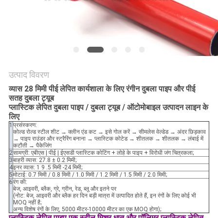
विनती
करे
साइटमैप
उत्पाद विवरण
PRIVACY
व्यास 28 मिमी पीई लेपित कार्यशाला के लिए रंगीन दुबला पाइप और पीई
POLICY
सतह दुबला ट्यूब
प्लास्टिक लेपित दुबला पाइप / दुबला ट्यूब / ऑटोमोबाइल उत्पादन लाइन के
लिए
1
प्रसंस्करण:
कोल्ड रोल्ड स्टील शीट → क्लीन एंड कट → इसे गोल करें → सीमलेस वेल्डेड → अंदर छिड़काव
→ पाइप राउंडर और स्ट्रैरिंग बनाना → प्लास्टिक कोटेड → शीतलक → शीतलक → लंबाई में
कटौती → पैकेजिंग
2
सामग्री: एबीएस | पीई | ईएसडी प्लास्टिक कोटिंग + लोहे के पाइप + विरोधी जंग चित्रकला;
3
बाहरी व्यास: 27.8 ± 0.2 मिमी;
4
इनर व्यास: 1 9 .5 मिमी -24 मिमी;
5
मोटाई: 0.7 मिमी / 0.8 मिमी / 1.0 मिमी / 1.2 मिमी / 1.5 मिमी / 2.0 मिमी;
6
रंग की:
बेज, आइवरी, ब्लैक, ग्रे, ग्रीन, रेड, ब्लू और इतने पर
(नोट: बेज, आइवरी और ब्लैक हर दिन बड़ी मात्रा में उत्पादित होते हैं, इन रंगों के लिए कोई भी
MOQ नहीं है;
अन्य विशेष रंगों के लिए, 5000 मीटर-10000 मीटर का एक MOQ होगा);
प्लास्टिक लेपित पाइप एक स्टील मिश्र धातु और पॉलिमर प्लास्टिक लेपित