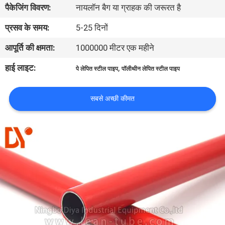
पैकेजिंग विवरण:
नायलॉन बैग या ग्राहक की जरूरत है
गुणवत्ता
नियंत्रण
प्रसव के समय:
5-25 दिनों
आपूर्ति की क्षमता:
1000000 मीटर एक महीने
संपर्क
हाई लाइट:
,
पे लेपित स्टील पाइप
पॉलीथीन लेपित स्टील पाइप
करें
सबसे अच्छी कीमत
समाचार
मामलों
एक
उद्धरण
की