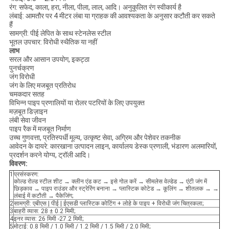
रंग: सफेद, काला, हरा, नीला, पीला, लाल, आदि। अनुकूलित रंग स्वीकार्य है
लंबाई: आमतौर पर 4 मीटर लंबा या ग्राहक की आवश्यकता के अनुसार कटौती कर सकते
हैं
सामग्री: पीई लेपित के साथ स्टेनलेस स्टील
भूतल उपचार: विरोधी स्थैतिक या नहीं
लाभ
सरल और आसान उपयोग, इकट्ठा
पुनर्चक्रण
जंग विरोधी
जंग के लिए मजबूत प्रतिरोध
चमकदार सतह
विभिन्न पाइप प्रणालियों या रोलर पटरियों के लिए उपयुक्त
मज़बूत डिज़ाइन
लंबी सेवा जीवन
पाइप रैक में मजबूत निर्माण
उच्च गुणवत्ता, प्रतिस्पर्धी मूल्य, उत्कृष्ट सेवा, अग्रिम और पेशेवर तकनीक
आवेदन के दायरे: कारखाना उत्पादन लाइन, कार्यालय डेस्क प्रणाली, भंडारण अलमारियों,
प्रदर्शन करने योग्य, ट्रॉली आदि।
विवरण:
1
प्रसंस्करण:
कोल्ड रोल्ड स्टील शीट → क्लीन एंड कट → इसे गोल करें → सीमलेस वेल्डेड → एंटी जंग में
छिड़काव → पाइप राउंडर और स्ट्रेरिंग बनाना → प्लास्टिक कोटेड → कूलिंग → शीतलक → →
लंबाई में कटौती → पैकेजिंग;
2
सामग्री: एबीएस | पीई | ईएसडी प्लास्टिक कोटिंग + लोहे के पाइप + विरोधी जंग चित्रकला;
3
बाहरी व्यास: 28 ± 0.2 मिमी;
4
इनर व्यास: 26 मिमी -27.2 मिमी;
5
मोटाई: 0.8 मिमी / 1.0 मिमी / 1.2 मिमी / 1.5 मिमी / 2.0 मिमी;