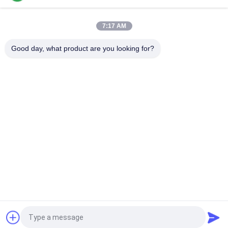
चलती उत्पाद के लिए पुश कार्ट ट्रॉली 130mm ऊँचाई के लिए नायलॉन औद्योगिक
कॉस्टर पहियों
7:17 AM
3 इंच हेवी ड्यूटी स्विवेल कास्टर्स, ब्रेक के साथ यूनिवर्सल एंटी स्टेटिक कॉस्टर व्हील्स
Good day, what product are you looking for?
लोकप्रिय श्रेणियां
सभी
दुबला ट्यूब
दुबला ट्यूब कनेक्टर
लीन ट्यूब एक्सेसरीज़
प्लेकन रोलर ट्रैक
एल्यूमिनियम दुबला पाइप
एल्यूमीनियम पाइप कनेक्टर
एल्यूमीनियम पाइप सहायक 
औद्योगिक ढलाईकार पहियों
उपकरण
एक बोली का अनुरोध