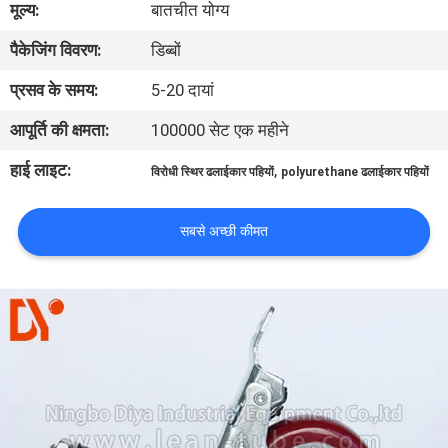
मूल्य:
बातचीत योग्य
गुणवत्ता
पैकेजिंग विवरण:
डिब्बों
नियंत्रण
प्रसव के समय:
5-20 दायां
संपर्क
आपूर्ति की क्षमता:
100000 सेट एक महीने
करें
हाई लाइट:
,
विरोधी स्थिर ढलाईकार पहियों
polyurethane ढलाईकार पहियों
समाचार
सबसे अच्छी कीमत
मामलों
एक
उद्धरण
की