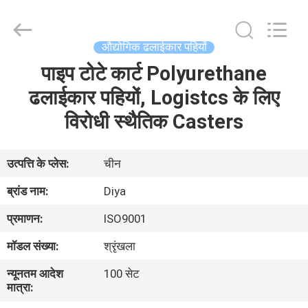
Diya
Industrial
Equipment
Co.,
Ltd..
औद्योगिक ढलाईकार पहियों
All
Rights
Reserved.
पाइप टोटे कार्ट Polyurethane
घर
ढलाईकार पहियों, Logistcs के लिए
उत्पादों
विरोधी स्थैतिक Casters
हमारे
उत्पत्ति के प्लेस:
चीन
बारे
ब्रांड नाम:
Diya
में
प्रमाणन:
ISO9001
मॉडल संख्या:
श्रृंखला
कारखाना
न्यूनतम आदेश
100 सेट
भ्रमण
मात्रा: