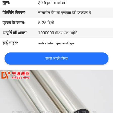
मूल्य:
$0.6 per meter
गुणवत्ता
पैकेजिंग विवरण:
नायलॉन बैग या ग्राहक की जरूरत है
नियंत्रण
प्रसव के समय:
5-25 दिनों
संपर्क
आपूर्ति की क्षमता:
1000000 मीटर एक महीने
करें
हाई लाइट:
,
anti static pipe
esd pipe
समाचार
सबसे अच्छी कीमत
मामलों
एक
उद्धरण
की