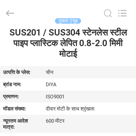
Diya
Industrial
Equipment
Co.,
Ltd..
दुबला ट्यूब
All
Rights
Reserved.
SUS201 / SUS304 स्टेनलेस स्टील
घर
पाइप प्लास्टिक लेपित 0.8-2.0 मिमी
उत्पादों
मोटाई
हमारे
उत्पत्ति के प्लेस:
चीन
बारे
ब्रांड नाम:
DIYA
में
प्रमाणन:
ISO9001
मॉडल संख्या:
दीवार मोटी के साथ श्रृंखला
कारखाना
न्यूनतम आदेश
600 मीटर
भ्रमण
मात्रा: