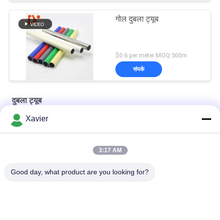
गोल दुबला ट्यूब
$0.6 per meter MOQ:500m
संपर्क
दुबला ट्यूब
Xavier
ईएसडी ब्लैक एंटी स्टेटिक ट्यूबिंग, प्लास्टिक लेपित पाइप उदार फ्रेम संरचना
लचीले संरचना के लिए प्लास्टिक लेपित ESD पाइप जंग सबूत 28mm व्यास
3:17 AM
रैक सिस्टम के लिए बाइंडर ओडी 28 एमएम लीन पे कोटेड स्टील पाइप
Good day, what product are you looking for?
लोकप्रिय श्रेणियां
सभी