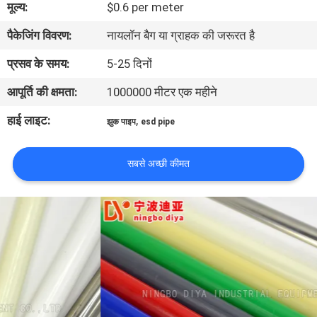
मूल्य:
$0.6 per meter
गुणवत्ता
पैकेजिंग विवरण:
नायलॉन बैग या ग्राहक की जरूरत है
नियंत्रण
प्रसव के समय:
5-25 दिनों
संपर्क
आपूर्ति की क्षमता:
1000000 मीटर एक महीने
करें
हाई लाइट:
,
झुक पाइप
esd pipe
समाचार
सबसे अच्छी कीमत
मामलों
एक
उद्धरण
की