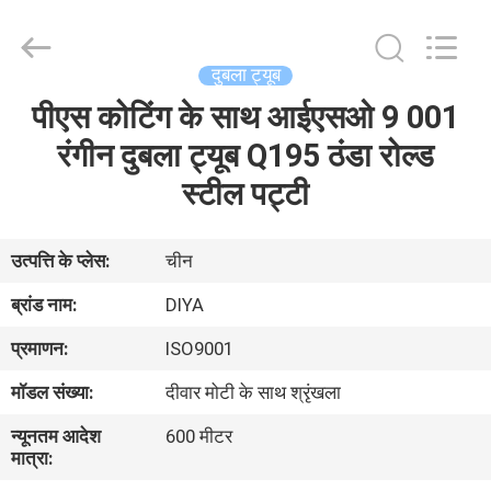
Diya
Industrial
Equipment
Co.,
Ltd..
दुबला ट्यूब
All
Rights
Reserved.
पीएस कोटिंग के साथ आईएसओ 9 001
घर
रंगीन दुबला ट्यूब Q195 ठंडा रोल्ड
उत्पादों
स्टील पट्टी
हमारे
उत्पत्ति के प्लेस:
चीन
बारे
ब्रांड नाम:
DIYA
में
प्रमाणन:
ISO9001
मॉडल संख्या:
दीवार मोटी के साथ श्रृंखला
कारखाना
न्यूनतम आदेश
600 मीटर
भ्रमण
मात्रा: