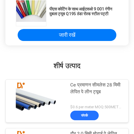
पीएस कोटिंग के साथ आईएसओ 9 001 रंगीन
दुबला ट्यूब Q195 ठंडा रोल्ड स्टील पट्टी
जारी रखें
शीर्ष उत्पाद
Ce प्रमाणन सीमलेस 28 मिमी
लेपित पे लीन ट्यूब
$0.6 per meter MOQ:500METERS
संपर्क
दौर 2.0 मिमी मोटाई पे लेपित