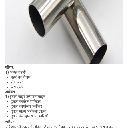
फ़ीचर:
1) अच्छा बाहरी
पहनें का विरोध
रंग उज्ज्वल
जंग प्रूफ
आवेदन:
1) दुबला पाइप उत्पादन लाइन
दुबला प्रबंधन तालिका
दुबला कार्यालय फर्नीचर
दुबला पाइप असेंबली लाइन
दुबला वेयरहाउस अलमारियों
सर्विस:
यदि आप प्लैटिक पीई लेपित स्टील पाइप / दुबला ट्यूब पर त्वरित उद्धरण प्राप्त करना