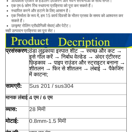
अधिकांश प्रकार के हैंडलिंग उपकरण और भवन संरचनाओं के साथ संगत।
एक एम 6 कोण रिंच स्थापना प्रक्रिया को पूरा कर सकते हैं।
स्थापित करने और हटाने के लिए आसान है।
एक निर्माता के रूप में, हम 15 कार्य दिवसों के भीतर प्रसव के समय को आश्वस्त कर
सकते हैं।
उत्कृष्ट रोलिंग प्रौद्योगिकी सेवाएं और पेटेंट।
सही उत्पादन प्रक्रिया का पूरा सेट।
प्रसंस्करण:
ठंडा लुढ़काया इस्पात शीट → स्वच्छ और कट →
इसे गोल करें → निर्बाध वेल्डेड → अंदर एंटीरस्ट
छिड़काव → पाइप राउंडर और स्ट्राइटर बनाना →
शीतलन → फिर से शीतलन → लंबाई → पैकेजिंग
में काटना;
सामग्री:
Sus 201 / sus304
मानक लंबाई
4 एम / 6 एम
व्यास:
28 मिमी
मोटाई:
0.8mm-1.5 मिमी