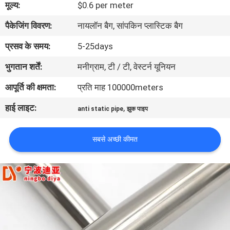
मूल्य:
$0.6 per meter
गुणवत्ता
पैकेजिंग विवरण:
नायलॉन बैग, सांपकिन प्लास्टिक बैग
नियंत्रण
प्रसव के समय:
5-25days
संपर्क
भुगतान शर्तें:
मनीग्राम, टी / टी, वेस्टर्न यूनियन
करें
आपूर्ति की क्षमता:
प्रति माह 100000meters
हाई लाइट:
,
anti static pipe
झुक पाइप
समाचार
सबसे अच्छी कीमत
मामलों
एक
उद्धरण
की