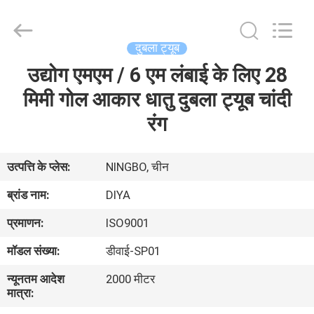
Diya
Industrial
Equipment
Co.,
Ltd..
दुबला ट्यूब
All
Rights
Reserved.
उद्योग एमएम / 6 एम लंबाई के लिए 28
घर
मिमी गोल आकार धातु दुबला ट्यूब चांदी
उत्पादों
रंग
हमारे
उत्पत्ति के प्लेस:
NINGBO, चीन
बारे
ब्रांड नाम:
DIYA
में
प्रमाणन:
ISO9001
मॉडल संख्या:
डीवाई-SP01
कारखाना
न्यूनतम आदेश
2000 मीटर
भ्रमण
मात्रा: