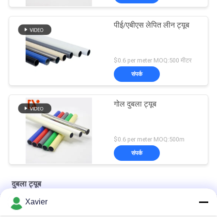
पीई/एबीएस लेपित लीन ट्यूब
$0.6 per meter MOQ:500 मीटर
संपर्क
गोल दुबला ट्यूब
$0.6 per meter MOQ:500m
संपर्क
दुबला ट्यूब
Xavier
ईएसडी ब्लैक एंटी स्टेटिक ट्यूबिंग, प्लास्टिक लेपित पाइप उदार फ्रेम संरचना