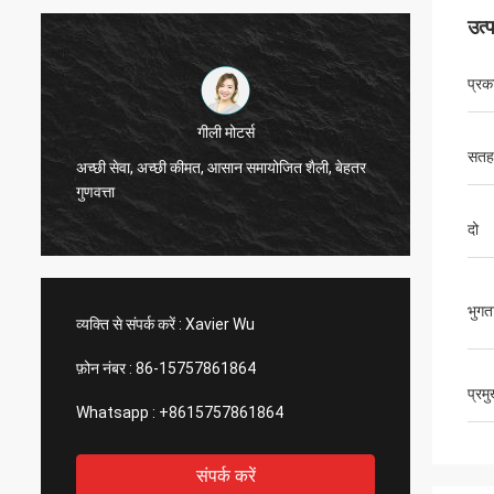
उत्
प्रक
Thinh वियतनाम
सतह
हाय, जॉनसन, कृपया 12000 मीटर 2808 दुबला ट्यूब,
हां, हम ह
हाथीदांत रंग की व्यवस्था करें।
तेज और गर
दो
भुगत
व्यक्ति से संपर्क करें :
Xavier Wu
फ़ोन नंबर :
86-15757861864
प्रम
Whatsapp :
+8615757861864
संपर्क करें