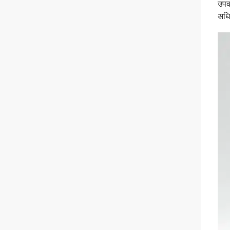
उपक
अधि