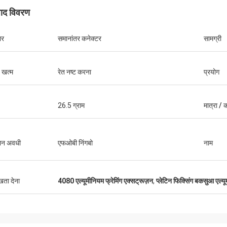
पाद विवरण
ार
समानांतर कनेक्टर
सामग्री
हूवेई दूरसंचार
 खत्म
रेत नष्ट करना
प्रयोग
मेशा शॉप कार्ट और काम की मेज खरीदते हैं। यह
्म सेवा कंपनी है
26.5 ग्राम
मात्रा / क
ान अवधी
एफओबी निंगबो
नाम
ुखता देना
4080 एल्यूमीनियम फ्रेमिंग एक्सट्रूज़न
,
प्लेटिन फिक्सिंग बकसुआ एल्