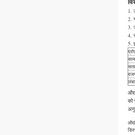
वि
1. 
2. 
3. 
4. 
5. 
प्र
साम
सतह
वज
लंब
औद्
को 
अनु
औद्
डिस्