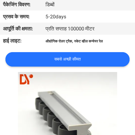
पैकेजिंग विवरण:
डिब्बों
गुणवत्ता
नियंत्रण
प्रसव के समय:
5-20days
आपूर्ति की क्षमता:
प्रति सप्ताह 100000 मीटर
संपर्क
हाई लाइट:
,
औद्योगिक रोलर ट्रैक
स्केट व्हील कन्वेयर रेल
करें
सबसे अच्छी कीमत
समाचार
मामलों
एक
उद्धरण
की