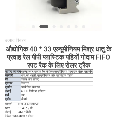
विनती
करे
साइटमैप
उत्पाद विवरण
PRIVACY
औद्योगिक 40 * 33 एल्यूमीनियम मिश्र धातु के
POLICY
प्रवाह रेल पीपी प्लास्टिक पहियों गोदाम FIFO
रपट रैक के लिए रोलर ट्रैक
उत्पाद का नाम
गुरुत्वाकर्षण प्रवाह रैक के लिए एल्यूमीनियम प्रचारक रोलर प्लाकॉन
सामग्री
धातु की थाली, एल्यूमीनियम और प्लास्टिक पहिया
रंग
काला और सफेद
प्रकार
विस्तार
प्रयोग
औद्योगिक भंडारण
लंबाई
4000 मिमी या इच्छित
शर्त
नया
ब्रांड
डीवाई
आदर्श
DYL-A4033PW
NW
1140g / मी
लंबाई
4M / पीसी
पैकेज मात्रा
4pcs / बंडल