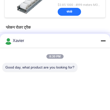
$3.85 1000 - 4999 meters MOQ:1000 मी
संपर्क
प्लेकन रोलर ट्रैक
पाइप रैक सिस्टम के लिए ठंड वेल्डेड प्लास्टिक रोलर ट्रैक स्टील प्लेट एक्सट्रूज़न
Xavier
पाइप रैक सिस्टम के लिए DY-6033 शीट मेटल फ्रेम पैलेट रोलर ट्रैक
8:30 PM
DY-8533 बढ़ी हुई शीट धातु द्रवित लेख प्लेट के लिए वर्गीकरण क्षेत्र की विधानसभा
लाइन में
Good day, what product are you looking for?
लोकप्रिय श्रेणियां
सभी
दुबला ट्यूब
दुबला ट्यूब कनेक्टर
लीन ट्यूब एक्सेसरीज़
प्लेकन रोलर ट्रैक