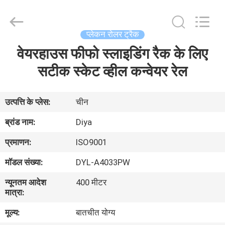
Diya
Industrial
Equipment
Co.,
Ltd..
प्लेकन रोलर ट्रैक
All
Rights
Reserved.
वेयरहाउस फीफो स्लाइडिंग रैक के लिए
घर
सटीक स्केट व्हील कन्वेयर रेल
उत्पादों
उत्पत्ति के प्लेस:
चीन
हमारे
ब्रांड नाम:
Diya
बारे
प्रमाणन:
ISO9001
में
मॉडल संख्या:
DYL-A4033PW
न्यूनतम आदेश
400 मीटर
कारखाना
मात्रा:
भ्रमण
मूल्य:
बातचीत योग्य