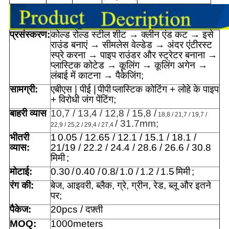
प्रसंस्करण:
कोल्ड रोल्ड स्टील शीट → क्लीन एंड कट → इसे
राउंड बनाएं → सीमलेस वेल्डेड → अंदर एंटीरस्ट
स्प्रे करना → पाइप राउंडर और स्ट्रेटर बनाना →
प्लास्टिक कोटेड → कूलिंग → कूलिंग अगेन →
लंबाई में काटना → पैकेजिंग;
सामग्री:
एबीएस | पीई |
पीपी
प्लास्टिक कोटिंग + लोहे के पाइप
+ विरोधी जंग पेंटिंग;
बाहरी व्यास
10,7 / 13,4 / 12,8 / 15,8 /
18,8 / 21,7 / 19,7 /
/ 31.7mm;
22,9 / 25,2 / 29,4 / 27,4
भीतरी
1
0.05 / 12.65 / 12.1 / 15.1 / 18.1 /
व्यास:
21/19 / 22.2 / 24.4 / 28.6 / 26.6 / 30.8
मिमी
;
मोटाई:
0.30
/
0.40 /
0.8/
1.0 /
1.2 /
1.5
मिमी
;
रंग की:
बेज, आइवरी, ब्लैक, ग्रे, ग्रीन, रेड, ब्लू और इतने
पर;
पैकेज:
20pcs / दफ़्ती
MOQ:
1000meters