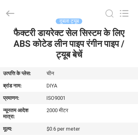
Diya
Industrial
Equipment
Co.,
Ltd..
दुबला ट्यूब
All
Rights
Reserved.
फैक्टरी डायरेक्ट सेल सिस्टम के लिए
घर
ABS कोटेड लीन पाइप रंगीन पाइप /
उत्पादों
ट्यूब बेचें
हमारे
उत्पत्ति के प्लेस:
चीन
बारे
ब्रांड नाम:
DIYA
में
प्रमाणन:
ISO9001
न्यूनतम आदेश
2000 मीटर
कारखाना
मात्रा:
भ्रमण
मूल्य:
$0.6 per meter