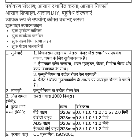
पर्यावरण संरक्षण; आसान स्थापित करना;
आसान निकालें
आसान डिजाइन, आसान DIY; बहुविध संरचनाएं
व्यापक रूप से उपयोग;
कीमत बचाना;
सस्ता
झुक पाइप उत्पादन लाइन
झुक प्रबंधन तालिका
झुक कार्यालय फर्नीचर
झुक पाइप विधानसभा लाइन
झुक गोदाम अलमारियों
1. सुविधाएँ
1. विधानसभा लाइन या वितरण केंद्र जैसे स्थानों पर उपयोग
करना, चयन के लिए सुविधाजनक है।
2. ईमानदार फ्रेम संरचना, असर ग्राइंडर, रोलर, भिगोना रोलर और
बफर विभाजक के साथ।
3. एल्यूमीनियम या स्टील रोलर रेल प्रणाली।
4. पैलेट / बॉक्स गुरुत्वाकर्षण के आधार पर परिवहन चैनल में चलते
हैं।
2. सामग्री:
एल्यूमीनियम या स्टील रोलर रेल
3. लोड क्षमता
सबसे ज्यादा 1000 किग्रा।
(मिमी):
4. मुख्य भागों
व्यास
विशिष्टता
चश्मा (मिमी):
पीई पाइप
Ø28mm
0.8 / 1.0 / 1.2 / 1.5 / 2.0 मिमी
पीवीसी पाइप
Ø28mm
0.8 / 1.0 / 1.2 मिमी
ABS पाइप
Ø28mm
0.8 / 1.0 / 1.2 मिमी
ईएसडी पीई पाइप
Ø28mm
0.8 / 1.0 / 1.2 मिमी
5. प्रमाण पत्र।
CE प्रमाणित, ISO9001,