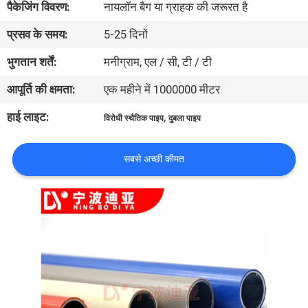
पैकेजिंग विवरण:
नायलॉन बैग या ग्राहक की जरूरत है
गुणवत्ता
प्रसव के समय:
5-25 दिनों
नियंत्रण
भुगतान शर्तें:
मनीग्राम, एल / सी, टी / टी
संपर्क
आपूर्ति की क्षमता:
एक महीने में 1000000 मीटर
करें
हाई लाइट:
,
विरोधी स्थैतिक पाइप
दुबला पाइप
समाचार
सबसे अच्छी कीमत
मामलों
एक
उद्धरण
की