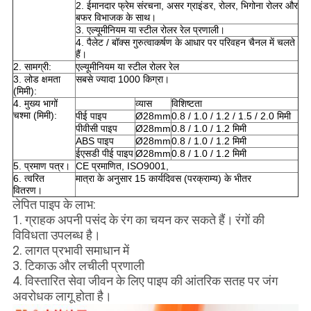
2. ईमानदार फ्रेम संरचना, असर ग्राइंडर, रोलर, भिगोना रोलर और
बफर विभाजक के साथ।
3. एल्यूमीनियम या स्टील रोलर रेल प्रणाली।
4. पैलेट / बॉक्स गुरुत्वाकर्षण के आधार पर परिवहन चैनल में चलते
हैं।
2. सामग्री:
एल्यूमीनियम या स्टील रोलर रेल
3. लोड क्षमता
सबसे ज्यादा 1000 किग्रा।
(मिमी):
4. मुख्य भागों
व्यास
विशिष्टता
चश्मा (मिमी):
पीई पाइप
Ø28mm
0.8 / 1.0 / 1.2 / 1.5 / 2.0 मिमी
पीवीसी पाइप
Ø28mm
0.8 / 1.0 / 1.2 मिमी
ABS पाइप
Ø28mm
0.8 / 1.0 / 1.2 मिमी
ईएसडी पीई पाइप
Ø28mm
0.8 / 1.0 / 1.2 मिमी
5. प्रमाण पत्र।
CE प्रमाणित, ISO9001,
6. त्वरित
मात्रा के अनुसार 15 कार्यदिवस (परक्राम्य) के भीतर
वितरण।
लेपित पाइप के लाभ:
1. ग्राहक अपनी पसंद के रंग का चयन कर सकते हैं।
रंगों की
विविधता उपलब्ध है।
2. लागत प्रभावी समाधान में
3. टिकाऊ और लचीली प्रणाली
4. विस्तारित सेवा जीवन के लिए पाइप की आंतरिक सतह पर जंग
अवरोधक लागू होता है।