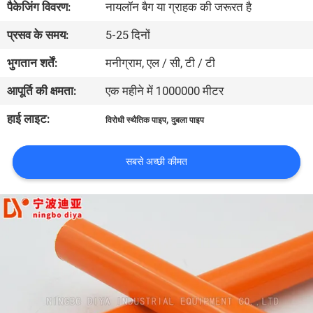
पैकेजिंग विवरण:
नायलॉन बैग या ग्राहक की जरूरत है
गुणवत्ता
प्रसव के समय:
5-25 दिनों
नियंत्रण
भुगतान शर्तें:
मनीग्राम, एल / सी, टी / टी
संपर्क
आपूर्ति की क्षमता:
एक महीने में 1000000 मीटर
करें
हाई लाइट:
,
विरोधी स्थैतिक पाइप
दुबला पाइप
समाचार
सबसे अच्छी कीमत
मामलों
एक
उद्धरण
की