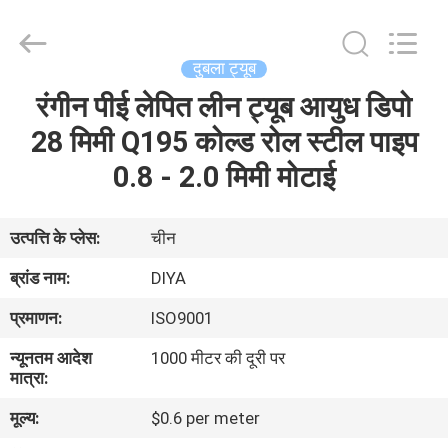
Diya
Industrial
Equipment
Co.,
Ltd..
दुबला ट्यूब
All
Rights
Reserved.
रंगीन पीई लेपित लीन ट्यूब आयुध डिपो
घर
28 मिमी Q195 कोल्ड रोल स्टील पाइप
उत्पादों
0.8 - 2.0 मिमी मोटाई
हमारे
उत्पत्ति के प्लेस:
चीन
बारे
ब्रांड नाम:
DIYA
में
प्रमाणन:
ISO9001
न्यूनतम आदेश
1000 मीटर की दूरी पर
कारखाना
मात्रा:
भ्रमण
मूल्य:
$0.6 per meter