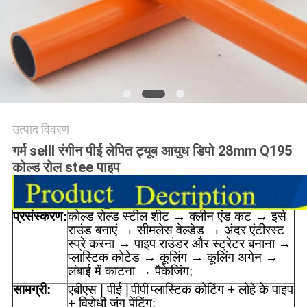
विनती
करे
साइटमैप
PRIVACY
उत्पाद विवरण
POLICY
गर्म selll रंगीन पीई लेपित ट्यूब आयुध डिपो 28mm Q195
कोल्ड रोल stee पाइप
प्रसंस्करण:
कोल्ड रोल्ड स्टील शीट → क्लीन एंड कट → इसे
राउंड बनाएं → सीमलेस वेल्डेड → अंदर एंटीरस्ट
स्प्रे करना → पाइप राउंडर और स्ट्रेटर बनाना →
प्लास्टिक कोटेड → कूलिंग → कूलिंग अगेन →
लंबाई में काटना → पैकेजिंग;
सामग्री:
एबीएस | पीई |
पीपी
प्लास्टिक कोटिंग + लोहे के पाइप
+ विरोधी जंग पेंटिंग;