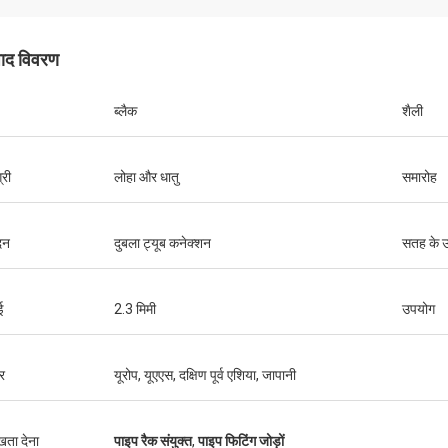
पाद विवरण
ब्लैक
शैली
हूवेई दूरसंचार
मेशा शॉप कार्ट और काम की मेज खरीदते हैं। यह
्म सेवा कंपनी है
्री
लोहा और धातु
समारोह
दन
दुबला ट्यूब कनेक्शन
सतह के 
ई
2.3 मिमी
उपयोग
र
यूरोप, यूएएस, दक्षिण पूर्व एशिया, जापानी
ुखता देना
पाइप रैक संयुक्त
,
पाइप फिटिंग जोड़ों