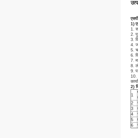
उत्
एसपी
1)
ए
1. स
2. प
3. व
4. ज
5. 
6. व
7. 
8. ल
9. प
10. उ
कार्
2) व
1
2
3
4
5
6