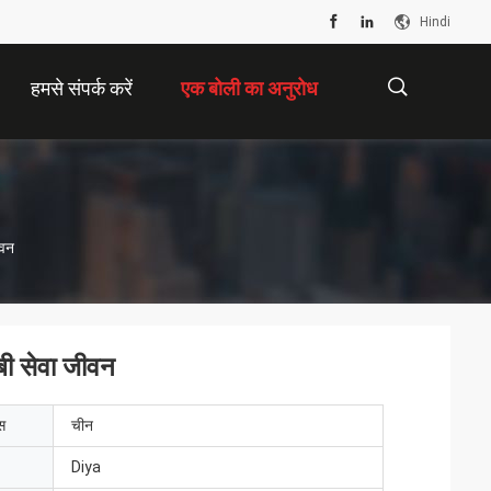
Hindi
हमसे संपर्क करें
एक बोली का अनुरोध
描
ीवन
述
ंबी सेवा जीवन
ेस
चीन
Diya