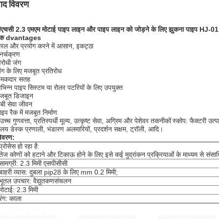
पाद विवरण
एचसी 2.3 एमएम मोटाई पाइप लाइन और पाइप लाइन को जोड़ने के लिए झुकना पाइप HJ-01 की 
क
dvantages
रल और प्रयोग करने में आसान, इकट्ठा
ुनर्चक्रण
िरोधी जंग
ंग के लिए मजबूत प्रतिरोध
चमकदार सतह
िभिन्न पाइप सिस्टम या रोलर पटरियों के लिए उपयुक्त
मजबूत डिजाइन
ंबी सेवा जीवन
ाइप रैक में मजबूत निर्माण
च्च गुणवत्ता, प्रतिस्पर्धी मूल्य, उत्कृष्ट सेवा, अग्रिम और पेशेवर तकनीकों
स्कोप: फैक्टरी उत्
यालय डेस्क प्रणाली, भंडारण अलमारियों, प्रदर्शन सक्षम, ट्रॉली, आदि।
िवरण:
प्रोसेस हो रहा है:
तेज कोणों को हटाने और टिकाऊ होने के लिए इसे कई मुद्रांकन प्रक्रियाओं के माध्यम से संस
सामग्री: 2.3 मिमी एसपीसीसी
बाहरी व्यास: दुबला pip28 के लिए mm 0.2 मिमी;
भूतल उपचार: वैद्युतकणसंचलन
मोटाई: 2.3 मिमी
रंग: काला