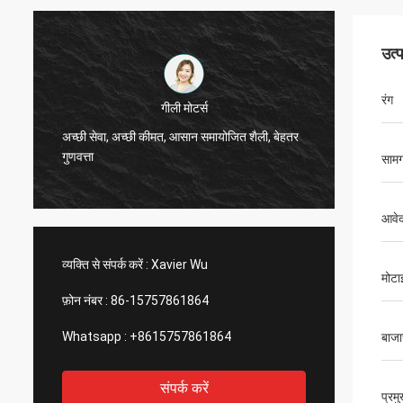
उत्
रंग
Thinh वियतनाम
हाय, जॉनसन, कृपया 12000 मीटर 2808 दुबला ट्यूब,
हां, हम ह
हाथीदांत रंग की व्यवस्था करें।
तेज और गर
सामग
आवे
व्यक्ति से संपर्क करें :
Xavier Wu
मोटा
फ़ोन नंबर :
86-15757861864
Whatsapp :
+8615757861864
बाजा
संपर्क करें
प्रम