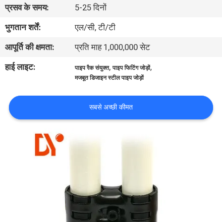
प्रसव के समय:
5-25 दिनों
गुणवत्ता
नियंत्रण
भुगतान शर्तें:
एल/सी, टी/टी
आपूर्ति की क्षमता:
प्रति माह 1,000,000 सेट
संपर्क
हाई लाइट:
,
,
पाइप रैक संयुक्त
पाइप फिटिंग जोड़ों
करें
मजबूत डिजाइन स्टील पाइप जोड़ों
समाचार
सबसे अच्छी कीमत
मामलों
एक
उद्धरण
की