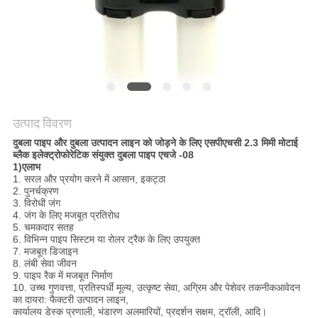
विनती
करे
साइटमैप
PRIVACY
उत्पाद विवरण
POLICY
दुबला पाइप और दुबला उत्पादन लाइन को जोड़ने के लिए एसपीएचसी 2.3 मिमी मोटाई
ब्लैक इलेक्ट्रोफोरेटिक संयुक्त दुबला पाइप एचजे -08
1)
ए
लाभ
1. सरल और प्रयोग करने में आसान, इकट्ठा
2. पुनर्चक्रण
3. विरोधी जंग
4. जंग के लिए मजबूत प्रतिरोध
5. चमकदार सतह
6. विभिन्न पाइप सिस्टम या रोलर ट्रैक के लिए उपयुक्त
7. मजबूत डिजाइन
8. लंबी सेवा जीवन
9. पाइप रैक में मजबूत निर्माण
10. उच्च गुणवत्ता, प्रतिस्पर्धी मूल्य, उत्कृष्ट सेवा, अग्रिम और पेशेवर तकनीक
आवेदन
का दायरा: फैक्टरी उत्पादन लाइन,
कार्यालय डेस्क प्रणाली, भंडारण अलमारियों, प्रदर्शन सक्षम, ट्रॉली, आदि।