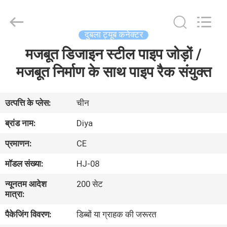
Diya
Industrial
Equipment
Co.,
Ltd..
दुबला ट्यूब कनेक्टर
All
Rights
Reserved.
मजबूत डिजाइन स्टील पाइप जोड़ों /
घर
मजबूत निर्माण के साथ पाइप रैक संयुक्त
उत्पादों
उत्पत्ति के प्लेस:
चीन
हमारे
ब्रांड नाम:
Diya
बारे
प्रमाणन:
CE
में
मॉडल संख्या:
HJ-08
न्यूनतम आदेश
200 सेट
कारखाना
मात्रा:
भ्रमण
पैकेजिंग विवरण:
डिब्बों या ग्राहक की जरूरत