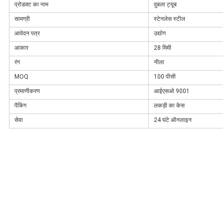
प्रोडक्ट का नाम
दुबला ट्यूब
सामग्री
स्टेनलेस स्टील
आवेदन पत्र
उद्योग
आकार
28 मिमी
रंग
नीला
MOQ
100 पीसी
प्रमाणीकरण
आईएसओ 9001
पैकिंग
लकड़ी का केस
सेवा
24 घंटे ऑनलाइन