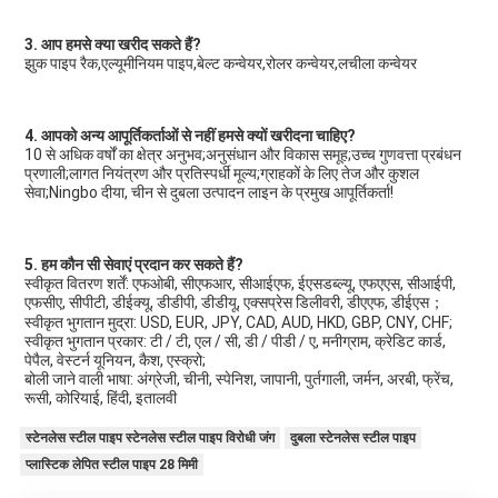
3. आप हमसे क्या खरीद सकते हैं?
झुक पाइप रैक,एल्यूमीनियम पाइप,बेल्ट कन्वेयर,रोलर कन्वेयर,लचीला कन्वेयर
4. आपको अन्य आपूर्तिकर्ताओं से नहीं हमसे क्यों खरीदना चाहिए?
10 से अधिक वर्षों का क्षेत्र अनुभव;अनुसंधान और विकास समूह;उच्च गुणवत्ता प्रबंधन 
प्रणाली;लागत नियंत्रण और प्रतिस्पर्धी मूल्य;ग्राहकों के लिए तेज और कुशल 
सेवा;Ningbo दीया, चीन से दुबला उत्पादन लाइन के प्रमुख आपूर्तिकर्ता!
5. हम कौन सी सेवाएं प्रदान कर सकते हैं?
स्वीकृत वितरण शर्तें: एफओबी, सीएफआर, सीआईएफ, ईएसडब्ल्यू, एफएएस, सीआईपी, 
एफसीए, सीपीटी, डीईक्यू, डीडीपी, डीडीयू, एक्सप्रेस डिलीवरी, डीएएफ, डीईएस；
स्वीकृत भुगतान मुद्रा: USD, EUR, JPY, CAD, AUD, HKD, GBP, CNY, CHF;
स्वीकृत भुगतान प्रकार: टी / टी, एल / सी, डी / पीडी / ए, मनीग्राम, क्रेडिट कार्ड, 
पेपैल, वेस्टर्न यूनियन, कैश, एस्क्रो;
बोली जाने वाली भाषा: अंग्रेजी, चीनी, स्पेनिश, जापानी, पुर्तगाली, जर्मन, अरबी, फ्रेंच, 
रूसी, कोरियाई, हिंदी, इतालवी
स्टेनलेस स्टील पाइप स्टेनलेस स्टील पाइप विरोधी जंग
दुबला स्टेनलेस स्टील पाइप
प्लास्टिक लेपित स्टील पाइप 28 मिमी