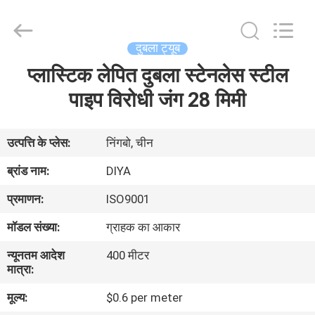
Diya
Industrial
Equipment
Co.,
Ltd..
दुबला ट्यूब
All
Rights
Reserved.
प्लास्टिक लेपित दुबला स्टेनलेस स्टील
घर
पाइप विरोधी जंग 28 मिमी
उत्पादों
उत्पत्ति के प्लेस:
निंगबो, चीन
हमारे
ब्रांड नाम:
DIYA
बारे
प्रमाणन:
ISO9001
में
मॉडल संख्या:
ग्राहक का आकार
न्यूनतम आदेश
400 मीटर
कारखाना
मात्रा:
भ्रमण
मूल्य:
$0.6 per meter