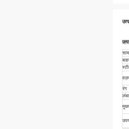
उत्
उत्प
साम
बाहर
स्ट
वज़
रंग
लंब
मुख्
उपय