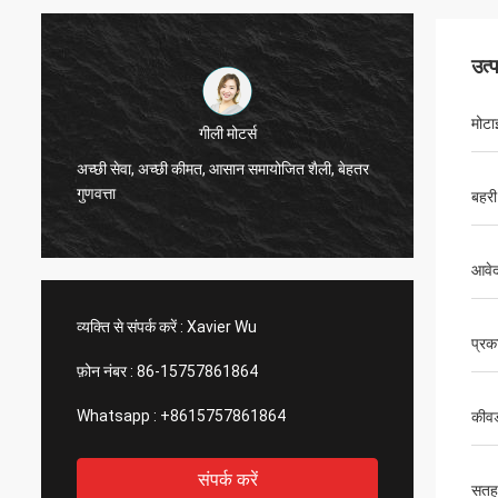
उत्
मोटा
Thinh वियतनाम
हाय, जॉनसन, कृपया 12000 मीटर 2808 दुबला ट्यूब,
हां, हम ह
हाथीदांत रंग की व्यवस्था करें।
तेज और गर
बहरी 
आवेद
व्यक्ति से संपर्क करें :
Xavier Wu
प्रक
फ़ोन नंबर :
86-15757861864
Whatsapp :
+8615757861864
कीवर
संपर्क करें
सतह