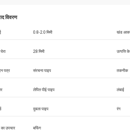
पाद विवरण
ई
0.8-2.0 मिमी
खंड आक
हूवेई दूरसंचार
मेशा शॉप कार्ट और काम की मेज खरीदते हैं। यह
्म सेवा कंपनी है
घेरा
28 मिमी
उत्पत्ति के
न पत्र
संरचना पाइप
तकनीक
ार
लेपित पीई पाइप
लंबाई
्ड
दुबला पाइप
रंग
 का उपचार
बफिंग