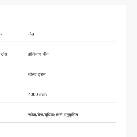
ार
गोल
 प्लेस
झेजियांग, चीन
कोल्ड ड्रान
4000 mm
सफेद/बेज/दूधिया/काले अनुकूलित