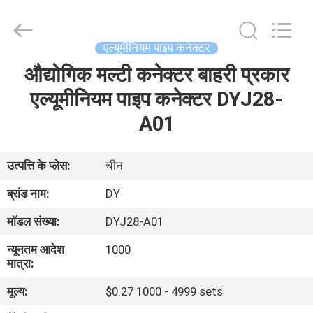
Diya
Industrial
Equipment
Co.,
Ltd..
एल्यूमीनियम पाइप कनेक्टर
All
Rights
Reserved.
औद्योगिक मल्टी कनेक्टर बाहरी प्रकार
घर
एल्यूमीनियम पाइप कनेक्टर DYJ28-
उत्पादों
A01
हमारे
उत्पत्ति के प्लेस:
चीन
बारे
ब्रांड नाम:
DY
में
मॉडल संख्या:
DYJ28-A01
न्यूनतम आदेश
1000
कारखाना
मात्रा:
भ्रमण
मूल्य:
$0.27 1000 - 4999 sets