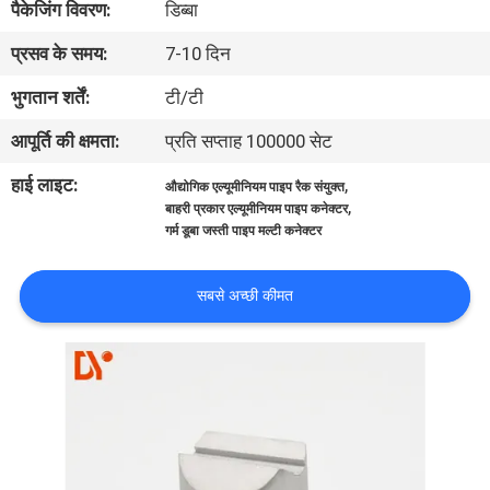
पैकेजिंग विवरण:
डिब्बा
गुणवत्ता
प्रसव के समय:
7-10 दिन
नियंत्रण
भुगतान शर्तें:
टी/टी
संपर्क
आपूर्ति की क्षमता:
प्रति सप्ताह 100000 सेट
करें
हाई लाइट:
,
औद्योगिक एल्यूमीनियम पाइप रैक संयुक्त
,
बाहरी प्रकार एल्यूमीनियम पाइप कनेक्टर
गर्म डूबा जस्ती पाइप मल्टी कनेक्टर
समाचार
सबसे अच्छी कीमत
मामलों
एक
उद्धरण
की