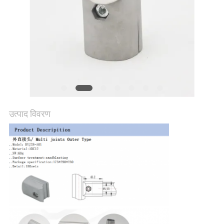
विनती
करे
साइटमैप
PRIVACY
POLICY
उत्पाद विवरण