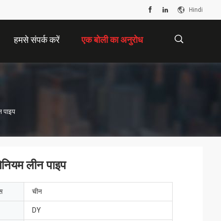
Hindi
हमसे संपर्क करें
एक बोली का अनुरोध
描
न पाइप
述
मिनियम लीन पाइप
ेस
चीन
DY