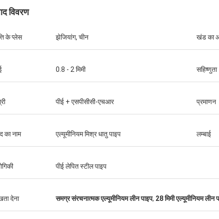
पाद विवरण
्ति के प्लेस
झेजियांग, चीन
खंड का 
Thinh वियतनाम
हूवेई दूरसं
ई
0.8 - 2 मिमी
सहिष्णुता
नसन, कृपया 12000 मीटर 2808 दुबला ट्यूब,
हां, हम हमेशा शॉप कार्ट और काम की
रंग की व्यवस्था करें।
तेज और गर्म सेवा कंपनी है
्री
पीई + एसपीसीसी-एचआर
प्रमाणन
ाद का नाम
एल्यूमीनियम मिश्र धातु पाइप
लम्बाई
्योगिकी
पीई लेपित स्टील पाइप
ुखता देना
समग्र संरचनात्मक एल्यूमीनियम लीन पाइप
,
28 मिमी एल्यूमीनियम लीन 